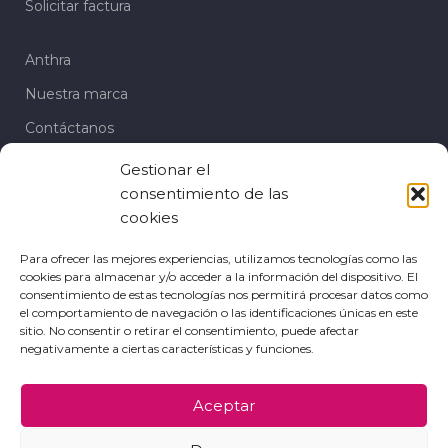
Solicitar factura
Anthra
Nuestra marca
Contáctanos
Gestionar el
Te puede interesar
consentimiento de las
Sandalias
cookies
Cuñas
Para ofrecer las mejores experiencias, utilizamos tecnologías como las
cookies para almacenar y/o acceder a la información del dispositivo. El
Zapatos de fiesta
consentimiento de estas tecnologías nos permitirá procesar datos como
el comportamiento de navegación o las identificaciones únicas en este
Mocasín
sitio. No consentir o retirar el consentimiento, puede afectar
negativamente a ciertas características y funciones.
Bailarinas
Aceptar
POLÍTICAS DE PRIVACIDAD
POLÍTICA DE COOKIES