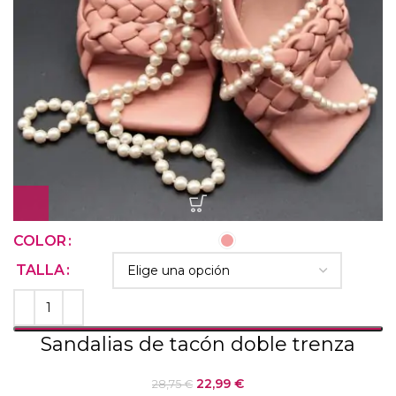
COLOR
TALLA
Sandalias de tacón doble trenza
22,99
€
28,75
€