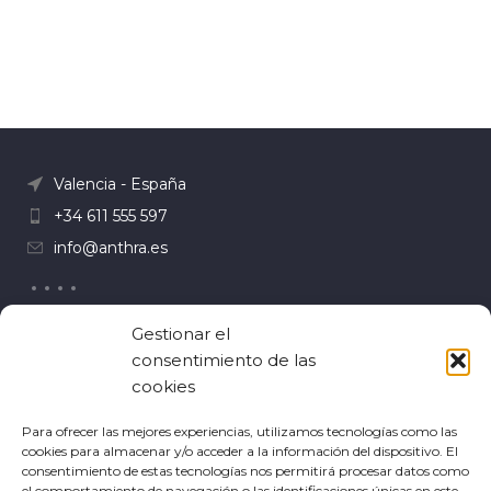
Valencia - España
+34 611 555 597
info@anthra.es
Gestionar el
¿Necesitas ayuda?
consentimiento de las
WhatsApp
cookies
Preguntas frecuentes
Para ofrecer las mejores experiencias, utilizamos tecnologías como las
cookies para almacenar y/o acceder a la información del dispositivo. El
Comprar
consentimiento de estas tecnologías nos permitirá procesar datos como
el comportamiento de navegación o las identificaciones únicas en este