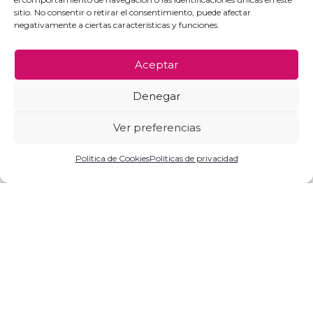
Devoluciones
sitio. No consentir o retirar el consentimiento, puede afectar
negativamente a ciertas características y funciones.
Solicitar factura
Aceptar
Anthra
Nuestra marca
Denegar
Contáctanos
Ver preferencias
0
Te puede interesar
Política de Cookies
Políticas de privacidad
Tienda
Carrito
Mi cuenta
Sandalias
Cuñas
Zapatos de fiesta
Mocasín
Bailarinas