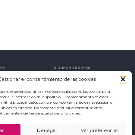
hra
Te puede interesar
stra marca
Sandalias
Gestionar el consentimiento de las cookies
táctanos
Cuñas
ejores experiencias, utilizamos tecnologías como las cookies para
der a la información del dispositivo. El consentimiento de estas
Zapatos de fiesta
ermitirá procesar datos como el comportamiento de navegación o
s únicas en este sitio. No consentir o retirar el consentimiento,
Mocasín
tivamente a ciertas características y funciones.
Bailarinas
ar
Denegar
Ver preferencias