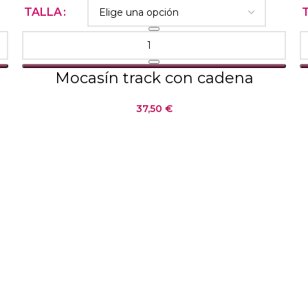
TALLA
Mocasín track con cadena
37,50
€