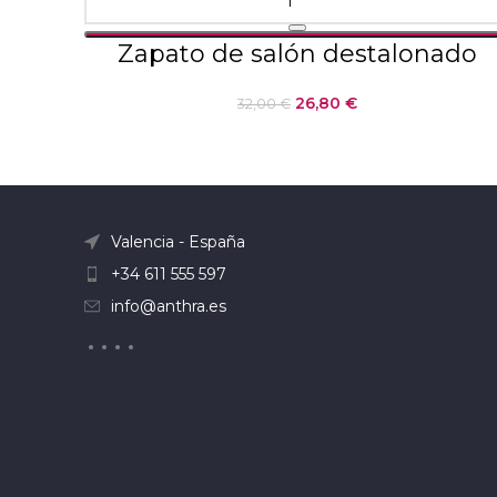
Zapato de salón destalonado
26,80
€
32,00
€
Valencia - España
+34 611 555 597
info@anthra.es