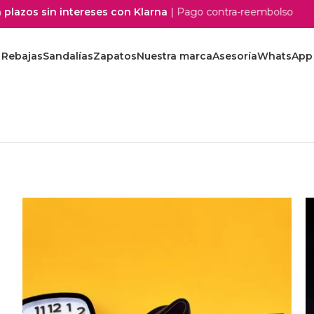
s sin intereses con Klarna
| Pago contra-reembolso
Rebajas
Sandalías
Zapatos
Nuestra marca
Asesoría
WhatsApp