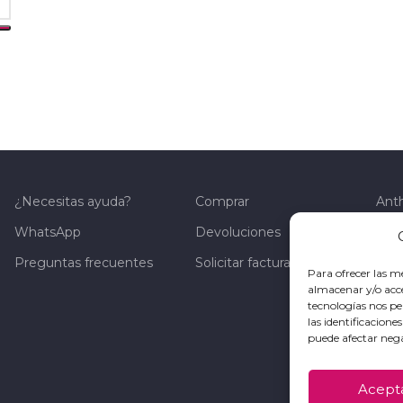
¿Necesitas ayuda?
Comprar
Ant
WhatsApp
Devoluciones
Nue
Preguntas frecuentes
Solicitar factura
Con
Para ofrecer las m
almacenar y/o acce
tecnologías nos p
las identificacione
puede afectar nega
Acept