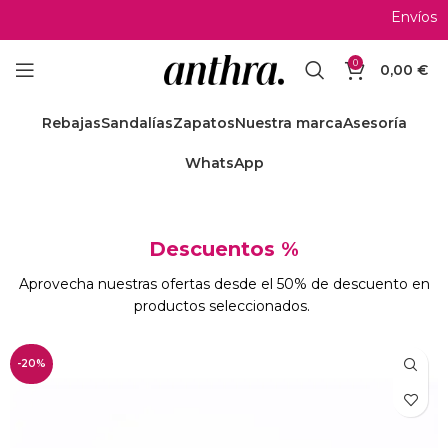
Envíos gratis a parti
0
0,00
€
Rebajas
Sandalías
Zapatos
Nuestra marca
Asesoría
WhatsApp
Descuentos %
Aprovecha nuestras ofertas desde el 50% de descuento en
productos seleccionados.
-20%