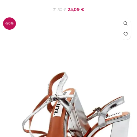
25,09
€
31,50
€
-50%