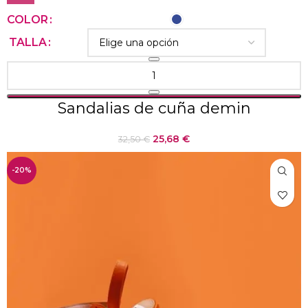
COLOR
TALLA
Sandalias de cuña demin
25,68
€
32,50
€
-20%