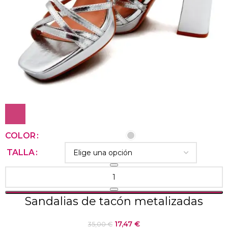
COLOR
TALLA
Sandalias de tacón metalizadas
17,47
€
35,00
€