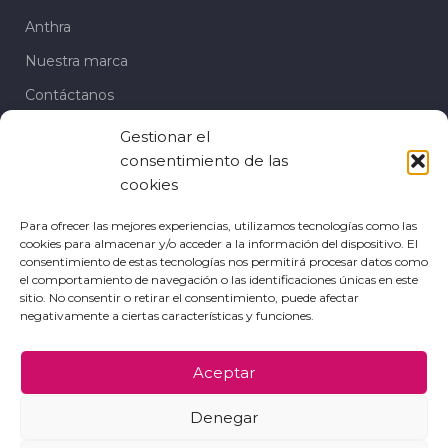
Anthra
Nuestra marca
Contáctanos
Gestionar el
Te puede interesar
consentimiento de las
Sandalias
cookies
Cuñas
Para ofrecer las mejores experiencias, utilizamos tecnologías como las
cookies para almacenar y/o acceder a la información del dispositivo. El
Zapatos de fiesta
consentimiento de estas tecnologías nos permitirá procesar datos como
el comportamiento de navegación o las identificaciones únicas en este
Mocasín
sitio. No consentir o retirar el consentimiento, puede afectar
negativamente a ciertas características y funciones.
Bailarinas
Aceptar
POLÍTICAS DE PRIVACIDAD
POLÍTICA DE COOKIES
Denegar
POLÍTICA DE DEVOLUCIONES Y REEMBOLSOS
AVISO LEGAL