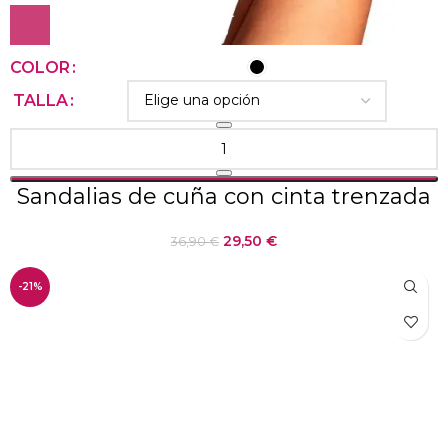
COLOR
TALLA
Sandalias de cuña con cinta trenzada
29,50
€
36,90
€
-21%