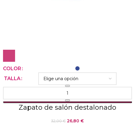
COLOR
TALLA
Zapato de salón destalonado
26,80
€
32,00
€