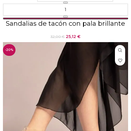
Sandalias de tacón con pala brillante
25,12
€
32,00
€
-20%