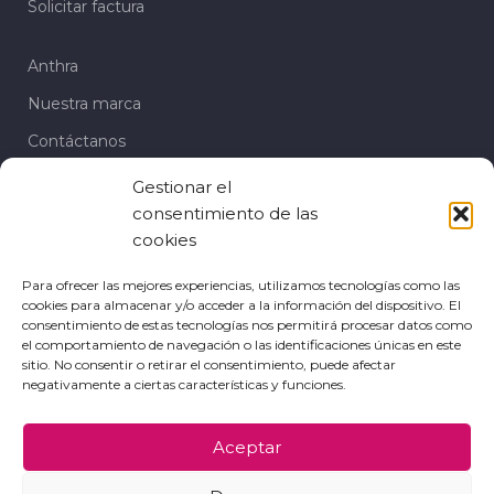
Solicitar factura
Anthra
Nuestra marca
Contáctanos
Gestionar el
Te puede interesar
consentimiento de las
Sandalias
cookies
Cuñas
Para ofrecer las mejores experiencias, utilizamos tecnologías como las
cookies para almacenar y/o acceder a la información del dispositivo. El
Zapatos de fiesta
consentimiento de estas tecnologías nos permitirá procesar datos como
el comportamiento de navegación o las identificaciones únicas en este
Mocasín
sitio. No consentir o retirar el consentimiento, puede afectar
negativamente a ciertas características y funciones.
Bailarinas
Aceptar
POLÍTICAS DE PRIVACIDAD
POLÍTICA DE COOKIES