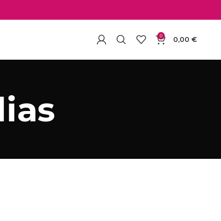
0
0,00
€
ias