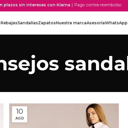
lazos sin intereses con Klarna
| Pago contra-reembolso
Rebajas
Sandalías
Zapatos
Nuestra marca
Asesoría
WhatsApp
sejos sandal
10
AGO